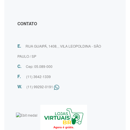
CONTATO
E.
RUA GUAIPÁ, 1408, , VILA LEOPOLDINA - SÃO
PAULO / SP
C.
Cep: 05.089-000
F.
(11) 3642-1339
W.
(11) 99292-0191
Agora é grátis.